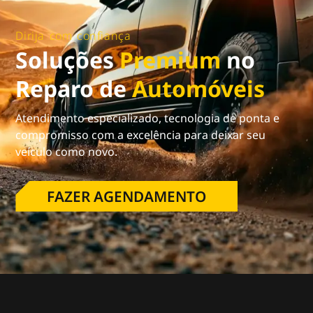
Dirija com confiança
Soluções
Premium
no
Reparo de
Automóveis
Atendimento especializado, tecnologia de ponta e
compromisso com a excelência para deixar seu
veículo como novo.
FAZER AGENDAMENTO