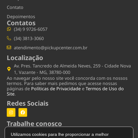
Contato
Depoimentos
Contatos
(34) 9 9726-6057
(34) 3813-3060
atendimento@pickupcenter.com.br
Localização
Av. Pres. Tancredo de Almeida Neves, 259 - Cidade Nova
1, Vazante - MG, 38780-000
Ao navegar pelo nosso site você concorda com os nossos
termos. Para saber mais pedimos que acesse nossas
páginas de
Políticas de Privacidade
e
Termos de Uso do
Site
.
Redes Sociais
Trabalhe conosco
ACESSAR FORMULÁRIO
Utilizamos cookies para lhe proporcionar a melhor