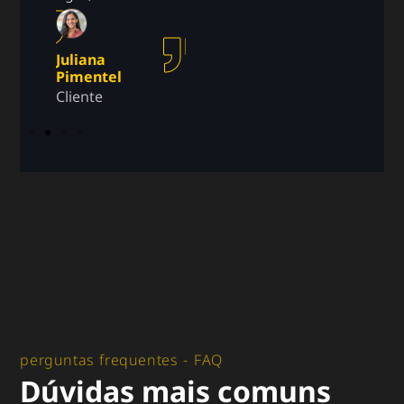
eget, diam.
Amanda 
Cliente
Juliana
Carlos
Pimentel
Eduardo
Cliente
Cliente
perguntas frequentes - FAQ
Dúvidas mais comuns