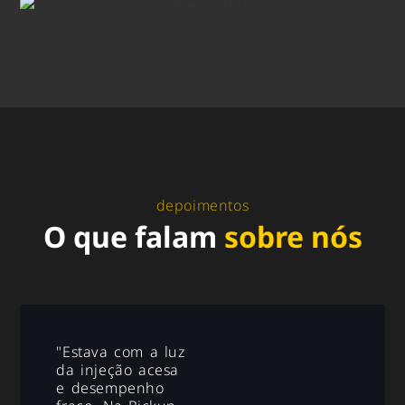
depoimentos
O que falam
sobre nós
"Meu carro
"Estava com a luz
estava
da injeção acesa
ha
esquentando
e desempenho
"Fiz a rev
te na
muito. Levei na